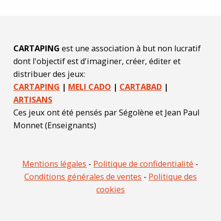
e
n
C
CARTAPING
est une association à but non lucratif
dont l'objectif est d'imaginer, créer, éditer et
r
distribuer des jeux:
e
CARTAPING
|
MELI CADO
|
CARTABAD
|
ARTISANS
e
Ces jeux ont été pensés par Ségolène et Jean Paul
Monnet (Enseignants)
k
Mentions légales
-
Politique de confidentialité
-
Conditions générales de ventes
-
Politique des
cookies