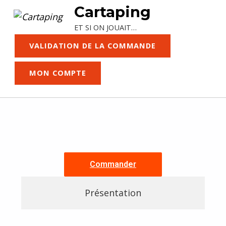
Cartaping
ET SI ON JOUAIT…
VALIDATION DE LA COMMANDE
MON COMPTE
G
o
Commander
l
Présentation
d
Revenir à la navigation principale