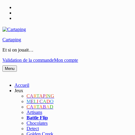
Cartaping
Et si on jouait…
Validation de la commande
Mon compte
Menu
Accueil
Jeux
C
A
R
T
A
P
I
N
G
M
E
L
I
C
A
D
O
C
A
R
T
A
B
A
D
Artisans
Battle Flip
Chocolates
Detect
Golden Creek