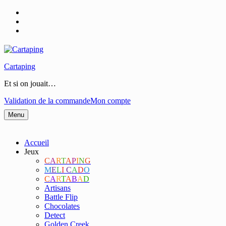
Cartaping
Et si on jouait…
Validation de la commande
Mon compte
Menu
Accueil
Jeux
C
A
R
T
A
P
I
N
G
M
E
L
I
C
A
D
O
C
A
R
T
A
B
A
D
Artisans
Battle Flip
Chocolates
Detect
Golden Creek